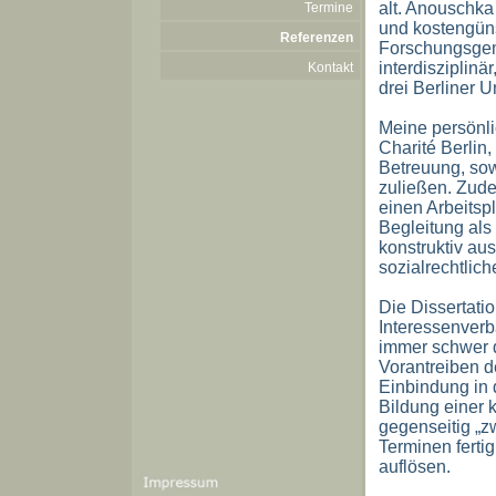
alt. Anouschka
Termine
und kostengün
Referenzen
Forschungsgem
interdisziplinä
Kontakt
drei Berliner U
Meine persönli
Charité Berlin,
Betreuung, sow
zuließen. Zude
einen Arbeitspla
Begleitung als
konstruktiv aus
sozialrechtlich
Die Dissertatio
Interessenverb
immer schwer d
Vorantreiben de
Einbindung in 
Bildung einer 
gegenseitig „z
Terminen fertig
auflösen.