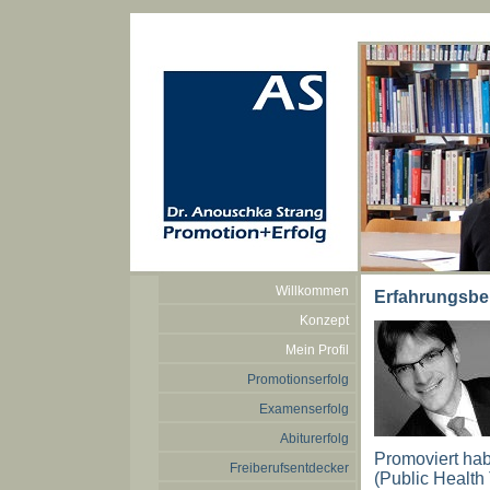
Willkommen
Erfahrungsber
Konzept
Mein Profil
Promotionserfolg
Examenserfolg
Abiturerfolg
Promoviert habe
Freiberufsentdecker
(Public Health